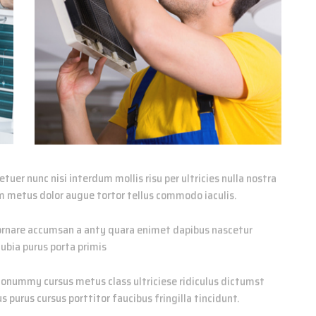
uer nunc nisi interdum mollis risu per ultricies nulla nostra
m metus dolor augue tortor tellus commodo iaculis.
g ornare accumsan a anty quara enimet dapibus nascetur
ubia purus porta primis
t nonummy cursus metus class ultriciese ridiculus dictumst
 purus cursus porttitor faucibus fringilla tincidunt.