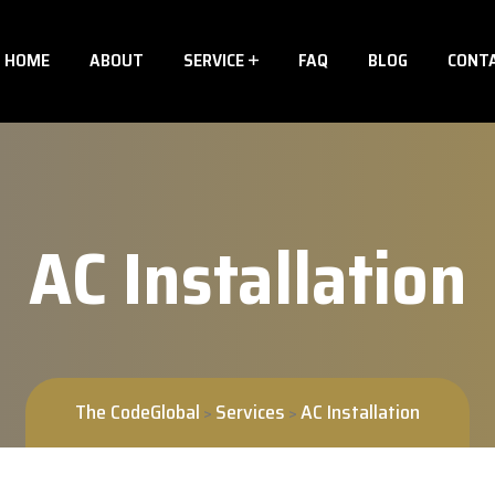
HOME
ABOUT
SERVICE
FAQ
BLOG
CONT
AC Installation
The CodeGlobal
Services
AC Installation
>
>