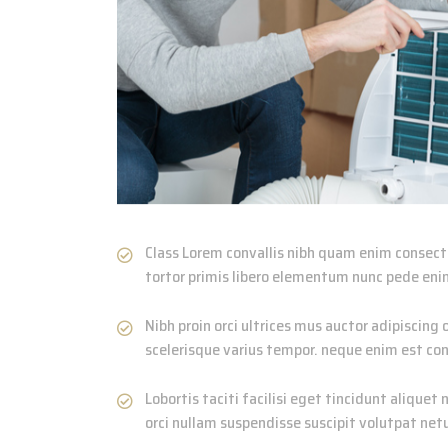
Class Lorem convallis nibh quam enim consectet
tortor primis libero elementum nunc pede eni
Nibh proin orci ultrices mus auctor adipiscin
scelerisque varius tempor. neque enim est con
Lobortis taciti facilisi eget tincidunt alique
orci nullam suspendisse suscipit volutpat netus