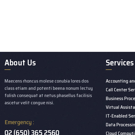
About Us
Services
Maecens rhoncus molese conubia lores dos
Accounting an
class etiam and potenti beena nonum lectuy
Call Center Se
folish consequat at netus phasellus facilisis
Business Proc
ascetur velit congue nisi.
Virtual Assist
IT-Enabled Ser
Emergency :
Data Process
02 (650) 365 2560
Cloud Computi