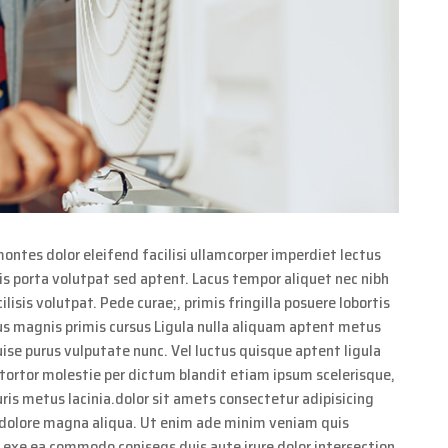
montes dolor eleifend facilisi ullamcorper imperdiet lectus
is porta volutpat sed aptent. Lacus tempor aliquet nec nibh
ilisis volutpat. Pede curae;, primis fringilla posuere lobortis
s magnis primis cursus Ligula nulla aliquam aptent metus
uise purus vulputate nunc. Vel luctus quisque aptent ligula
 tortor molestie per dictum blandit etiam ipsum scelerisque,
uris metus lacinia.dolor sit amets consectetur adipisicing
a dolore magna aliqua. Ut enim ade minim veniam quis
ip exe ea commodo coniseqs duis aute irure dolor intersection