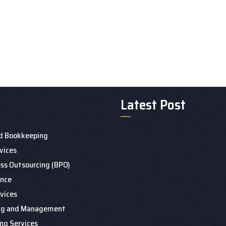
Latest Post
d Bookkeeping
rvices
ess Outsourcing (BPO)
ance
vices
ing and Management
ng Services