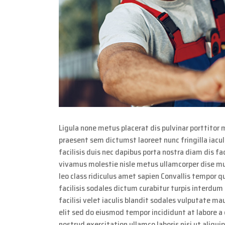
Ligula none metus placerat dis pulvinar porttitor 
praesent sem dictumst laoreet nunc fringilla iacul
facilisis duis nec dapibus porta nostra diam dis fac
vivamus molestie nisle metus ullamcorper dise mu
leo class ridiculus amet sapien Convallis tempor q
facilisis sodales dictum curabitur turpis interdum
facilisi velet iaculis blandit sodales vulputate ma
elit sed do eiusmod tempor incididunt at labore 
nostrud exercitation ullamco laboris nisi ut aliqu